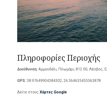
ε
χ
ό
μ
ε
ν
ο
Πληροφορίες Περιοχής
Διεύθυνση:
Αμμουδέλι, Πλωμάρι, 812 00, Λέσβος, 
GPS:
38.97649904384302, 26.364635455563878
Δείτε στους
Χάρτες Google