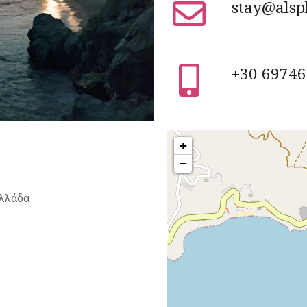
stay@alsp
+30 6974
+
−
Ελλάδα