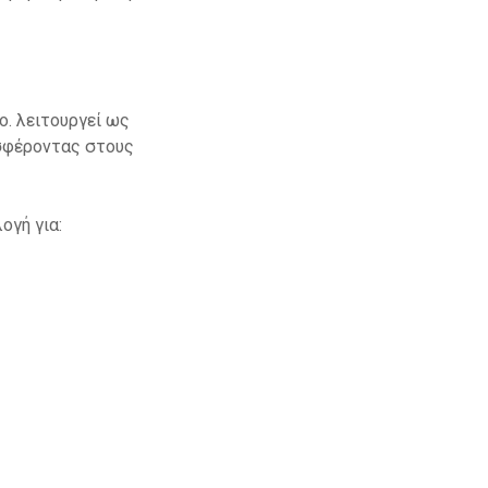
ρο. λειτουργεί ως
οσφέροντας στους
ογή για: