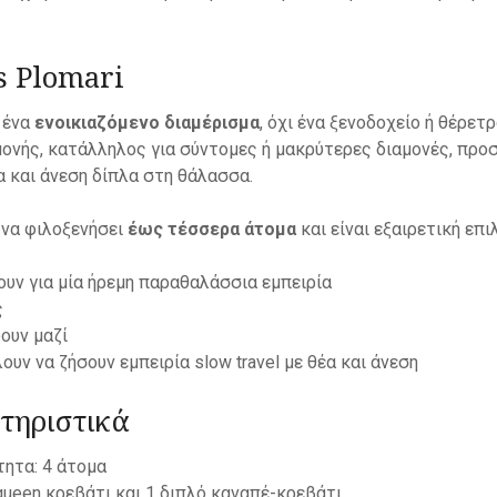
ls Plomari
 ένα
ενοικιαζόμενο διαμέρισμα
, όχι ένα ξενοδοχείο ή θέρετ
μονής, κατάλληλος για σύντομες ή μακρύτερες διαμονές, πρ
 και άνεση δίπλα στη θάλασσα.
 να φιλοξενήσει
έως τέσσερα άτομα
και είναι εξαιρετική επιλ
ουν για μία ήρεμη παραθαλάσσια εμπειρία
ς
ουν μαζί
ουν να ζήσουν εμπειρία slow travel με θέα και άνεση
τηριστικά
ητα: 4 άτομα
queen κρεβάτι και 1 διπλό καναπέ-κρεβάτι