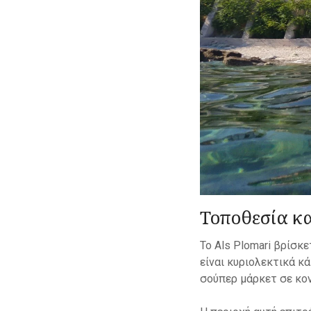
Τοποθεσία κ
Το Als Plomari βρίσκ
είναι κυριολεκτικά κ
σούπερ μάρκετ σε κον