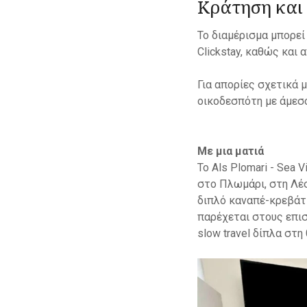
Κράτηση και
Το διαμέρισμα μπορεί
Clickstay, καθώς και 
Για απορίες σχετικά 
οικοδεσπότη με άμεσ
Με μια ματιά
Το Als Plomari - Sea 
στο Πλωμάρι, στη Λέσ
διπλό καναπέ-κρεβάτι
παρέχεται στους επισ
slow travel δίπλα στη