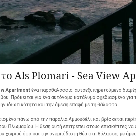
 το Als Plomari - Sea View A
iew Apartment
ένα παραθαλάσσιο, αυτοεξυπηρετούμενο διαμέρ
ου. Πρόκειται για ένα αυτόνομο κατάλυμα σχεδιασμένο για 
 την ιδιωτικότητα και την άμεση επαφή με τη θάλασσα.
χτισμένο πάνω από την παραλία Αμμουδέλι και βρίσκεται περί
του Πλωμαρίου. Η θέση αυτή επιτρέπει στους επισκέπτες να
ου χωριού όσο και την ανεμπόδιστη θέα στη θάλασσα, με άμ