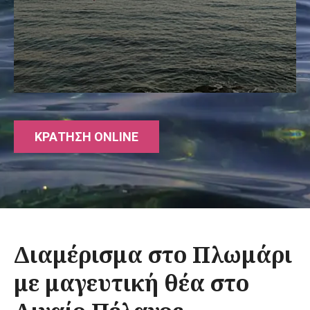
ε
χ
ό
μ
ε
ν
ο
ΚΡΑΤΗΣΗ ONLINE
Διαμέρισμα στο Πλωμάρι
με μαγευτική θέα στο