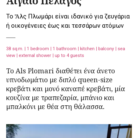
Αιγαίο Πέλαγος
Το Ἄλς Πλωμάρι είναι ιδανικό για ζευγάρια
ή οικογένειες έως και τεσσάρων ατόμων
38 sq.m. | 1 bedroom | 1 bathroom | kitchen | balcony | sea
view | external shower | up to 4 guests
Το Als Plomari διαθέτει ένα άνετο
υπνοδωμάτιο με διπλό queen-size
κρεβάτι και μονό καναπέ κρεβάτι, μία
κουζίνα με τραπεζαρία, μπάνιο και
μπαλκόνι με θέα στη θάλασσα.