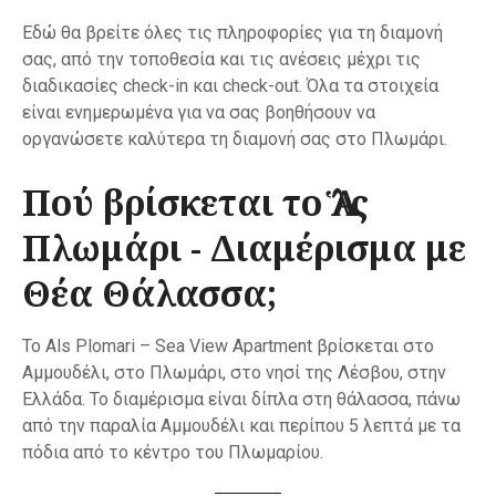
ε
Εδώ θα βρείτε όλες τις πληροφορίες για τη διαμονή
χ
σας, από την τοποθεσία και τις ανέσεις μέχρι τις
ό
διαδικασίες check-in και check-out. Όλα τα στοιχεία
μ
είναι ενημερωμένα για να σας βοηθήσουν να
ε
οργανώσετε καλύτερα τη διαμονή σας στο Πλωμάρι.
ν
ο
Πού βρίσκεται το Ἅλς
Πλωμάρι - Διαμέρισμα με
Θέα Θάλασσα;
Το Als Plomari – Sea View Apartment βρίσκεται στο
Αμμουδέλι, στο Πλωμάρι, στο νησί της Λέσβου, στην
Ελλάδα. Το διαμέρισμα είναι δίπλα στη θάλασσα, πάνω
από την παραλία Αμμουδέλι και περίπου 5 λεπτά με τα
πόδια από το κέντρο του Πλωμαρίου.